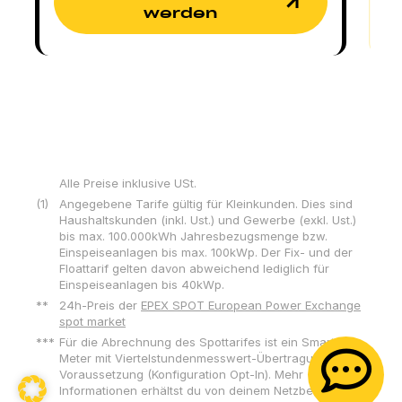
werden
Alle Preise inklusive USt.
Angegebene Tarife gültig für Kleinkunden. Dies sind
Haushaltskunden (inkl. Ust.) und Gewerbe (exkl. Ust.)
bis max. 100.000kWh Jahresbezugsmenge bzw.
Einspeiseanlagen bis max. 100kWp. Der Fix- und der
Floattarif gelten davon abweichend lediglich für
Einspeiseanlagen bis 40kWp.
24h-Preis der
EPEX SPOT European Power Exchange
spot market
Für die Abrechnung des Spottarifes ist ein Smart
Meter mit Viertelstundenmesswert-Übertragung
Voraussetzung (Konfiguration Opt-In). Mehr
Informationen erhältst du von deinem Netzbetreiber.