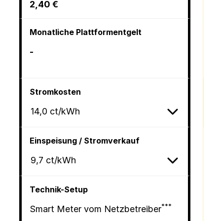
2,40 €
2,
Monatliche Plattformentgelt
Mo
-
2,
Pl
Stromkosten
St
14,0 ct/kWh
Ø
Einspeisung / Stromverkauf
Ei
9,7 ct/kWh
Ø
Technik-Setup
Te
***
Smart Meter vom Netzbetreiber
ei