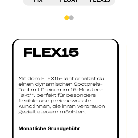
FLEX15
mi
Mit dem FLEX15-Tarif erhältst du
Zu
einen dynamischen Spotpreis-
er
Tarif mit Preisen im 15-Minuten-
ös
Takt**, perfekt für besonders
C
flexible und preisbewusste
di
Kund:innen, die ihren Verbrauch
wi
gezielt steuern möchten.
Kl
Monatliche Grundgebühr
Mo