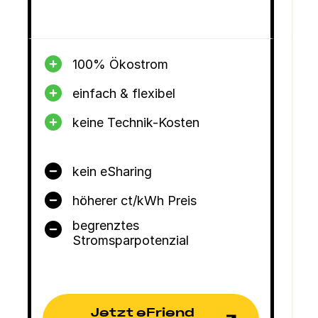
ab
mi
100% Ökostrom
einfach & flexibel
keine Technik-Kosten
kein eSharing
höherer ct/kWh Preis
begrenztes
Stromsparpotenzial
Jetzt eFriend