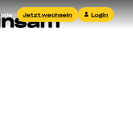
insam
unde
Jetzt wechseln
Login