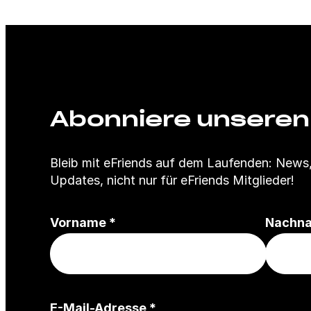
Abonniere unseren
Bleib mit eFriends auf dem Laufenden: New
Updates, nicht nur für eFriends Mitglieder!
(
Vorname
*
Nachn
P
f
l
i
(
E-Mail-Adresse
*
c