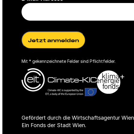
P
h
f
t
l
f
i
e
c
l
h
d
t
)
f
Mit * gekennzeichnete Felder sind Pflichtfelder.
e
l
d
)
Gefördert durch die Wirtschaftsagentur Wien
Ein Fonds der Stadt Wien.