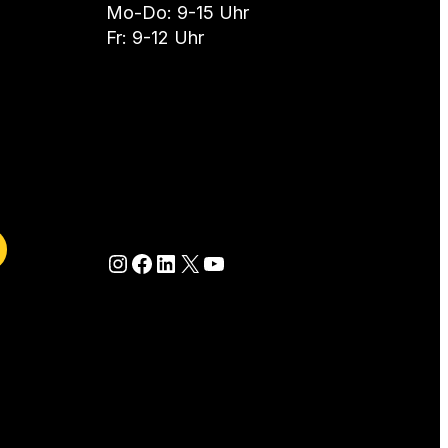
Mo-Do: 9-15 Uhr
Fr: 9-12 Uhr
Besuche eFriends auf Instagram
Besuche eFriends auf Facebook
Besuche eFriends auf LinkedIn
Besuche eFriends auf X (Twitter)
Besuche eFriends auf YouTube