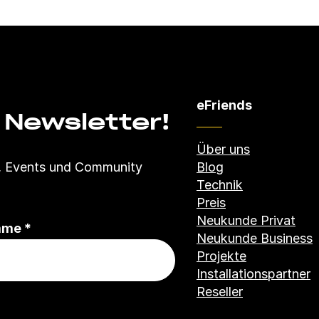
eFriends
 Newsletter!
Über uns
Blog
s, Events und Community
Technik
Preis
Neukunde Privat
(
ame
*
Neukunde Business
P
Projekte
f
Installationspartner
l
Reseller
i
c