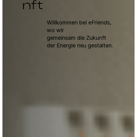
nft
Willkom­men bei eFriends,
wo wir
gemein­sam die Zukun­ft
der Energie neu gestal­ten.