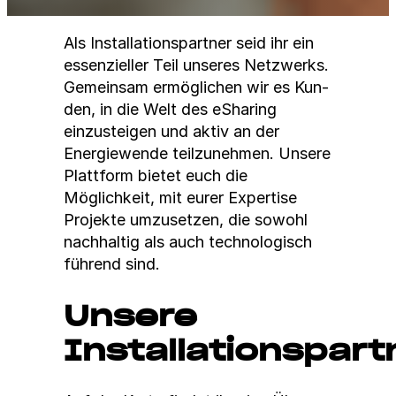
Als Instal­la­tion­spart­ner seid ihr ein
essen­zieller Teil unseres Net­zw­erks.
Gemein­sam ermöglichen wir es Kun­
den, in die Welt des eShar­ing
einzusteigen und aktiv an der
Energiewende teilzunehmen. Unsere
Plat­tform bietet euch die
Möglichkeit, mit eur­er Exper­tise
Pro­jek­te umzuset­zen, die sowohl
nach­haltig als auch tech­nol­o­gisch
führend sind.
Unsere
Installationspart