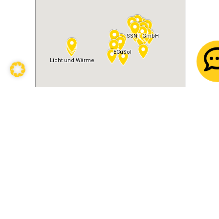
Vorteile als
eFriends