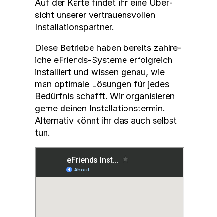
Auf der Karte find­et ihr eine Über­
sicht unser­er ver­trauensvollen
Instal­la­tion­spart­ner.
Diese Betriebe haben bere­its zahlre­
iche eFriends-Sys­teme erfol­gre­ich
instal­liert und wis­sen genau, wie
man opti­male Lösun­gen für jedes
Bedürf­nis schafft. Wir organ­isieren
gerne deinen Instal­la­tion­ster­min.
Alter­na­tiv kön­nt ihr das auch selb­st
tun.