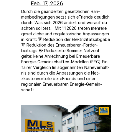
Feb. 17, 2026
Durch die geän­derten geset­zlichen Rah­
menbe­din­gun­gen set­zt sich eFriends deut­lich
durch. Was sich 2026 ändert und worauf du
achten solltest… Mit 1.1.2026 treten mehrere
geset­zliche und reg­u­la­torische Anpas­sun­gen
in Kraft: 🔻 Reduk­tion der Elek­triz­itätsab­gabe
🔻 Reduk­tion des Erneuer­baren-Förder­
beitrags ☀️ Reduzierte Som­mer-Net­zent­
gelte: keine Anrech­nung bei Erneuer­bare
Energie-Gemein­schaften-Mod­ellen (EEG) Ein
fairer Vergleich Im soge­nan­nten Nahev­er­hält­
nis sind durch die Anpas­sun­gen die Net­
zkosten­vorteile bei eFriends und ein­er
regionalen Erneuer­baren Energie-Gemein­
schaft…