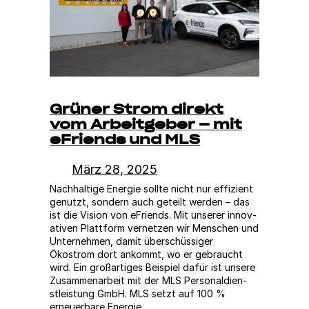
Grüner Strom direkt
vom Arbeitgeber – mit
eFriends und MLS
März 28, 2025
Nach­haltige Energie sollte nicht nur effizient
genutzt, son­dern auch geteilt wer­den – das
ist die Vision von eFriends. Mit unser­er inno­v­
a­tiv­en Plat­tform ver­net­zen wir Men­schen und
Unternehmen, damit über­schüs­siger
Ökostrom dort ankommt, wo er gebraucht
wird. Ein großar­tiges Beispiel dafür ist unsere
Zusam­me­nar­beit mit der MLS Per­sonal­dien­
stleis­tung GmbH. MLS set­zt auf 100 %
erneuer­bare Energie…