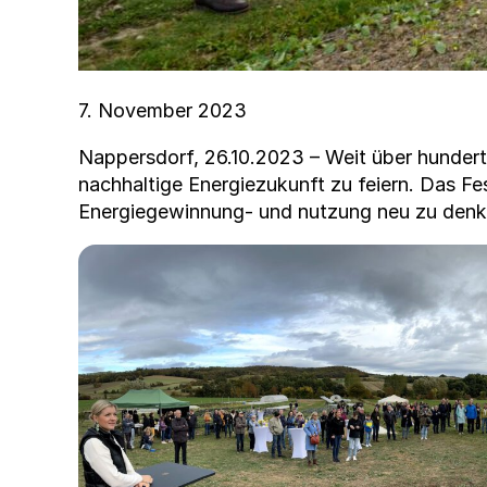
7. Novem­ber 2023
Nap­pers­dorf, 26.10.2023 – Weit über hun­dert
nach­haltige Energiezukun­ft zu feiern. Das Fes
Energiegewin­nung- und nutzung neu zu denk