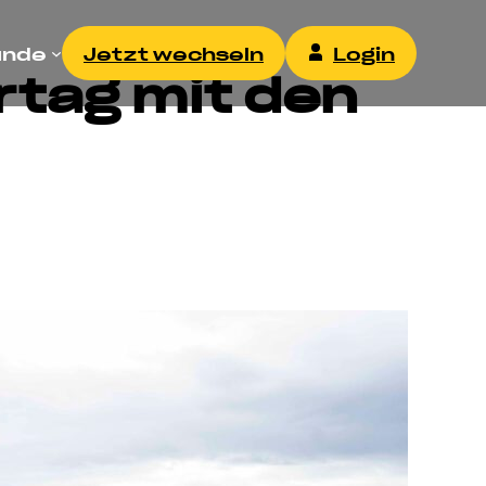
unde
Jetzt wechseln
Login
rtag mit den