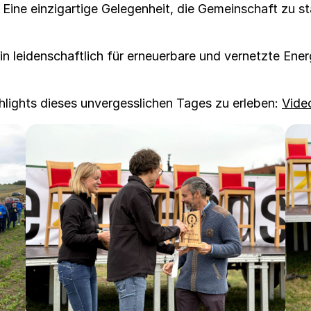
Eine einzi­gar­tige Gele­gen­heit, die Gemein­schaft zu
hin lei­den­schaftlich für erneuer­bare und ver­net­zte E
h­lights dieses unvergesslichen Tages zu erleben:
Vide