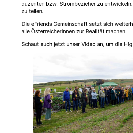
duzen­ten bzw. Strombezieher zu entwick­eln. 
zu teilen.
Die eFriends Gemein­schaft set­zt sich weit­er­
alle Öster­re­icherIn­nen zur Real­ität machen.
Schaut euch jet­zt unser Video an, um die Hig