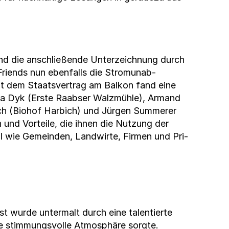
and die anschließende Unterze­ich­nung durch
Friends nun eben­falls die Stro­munab­
mit dem Staatsver­trag am Balkon fand eine
Lisa Dyk (Erste Raab­ser Walzmüh­le), Armand
h (Bio­hof Har­bich) und Jür­gen Sum­mer­er
­en und Vorteile, die ihnen die Nutzung der
l wie Gemein­den, Land­wirte, Fir­men und Pri­
­st wurde unter­malt durch eine tal­en­tierte
ine stim­mungsvolle Atmo­sphäre sorgte.