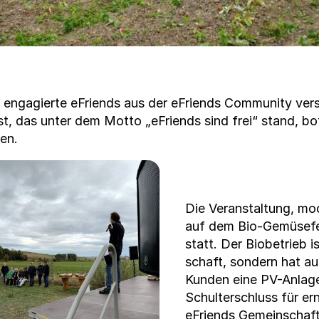
 engagierte eFriends aus der eFriends Com­mu­ni­ty ver­
t, das unter dem Mot­to „eFriends sind frei“ stand, bot e
en.
Die Ver­anstal­tung, mo
auf dem Bio-Gemüse­feld
statt. Der Bio­be­trieb 
schaft, son­dern hat a
Kun­den eine PV-Anlage
Schul­ter­schluss für e
eFriends Gemein­schaft