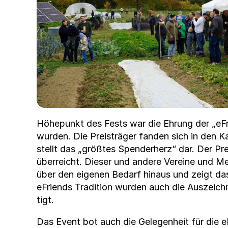
Höhep­unkt des Fests war die Ehrung der „eFri
wur­den. Die Preisträger fan­den sich in den K
stellt das „größtes Spender­herz“ dar. Der Pre
über­re­icht. Dieser und andere Vere­ine und M
über den eige­nen Bedarf hin­aus und zeigt da
eFriends Tra­di­tion wur­den auch die Ausze­ich
tigt.
Das Event bot auch die Gele­gen­heit für die e