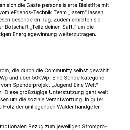
sich die Gäste per­son­al­isierte Bleis­tifte mit
vom eFriends-Tech­nik Team „lasern“ lassen
iesen beson­deren Tag. Zudem erhiel­ten sie
r Botschaft „Teile deinen Saft,“ um die
i­gen Energiegewin­nung weit­erzu­tra­gen.
om, die durch die Com­mu­ni­ty selb­st gewählt
10kWp und über 50kWp. Eine Son­derkat­e­gorie
er vom Spender­pro­jekt „Jugend Eine Welt“
n­en. Diese großzügige Unter­stützung geht weit
en um die soziale Ver­ant­wor­tung. In guter
 aus Holz der umliegen­den Wälder handge­fer­
 emo­tionalen Bezug zum jew­eili­gen Strompro­