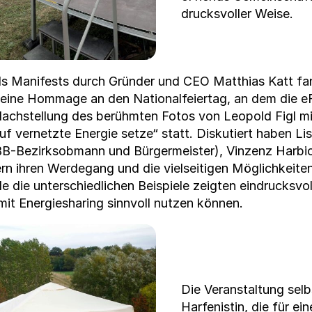
drucksvoller Weise.
ends Man­i­fests durch Grün­der und CEO Matthias Katt f
t eine Hom­mage an den Nation­alfeiertag, an dem die e
 Nach­stel­lung des berühmten Fotos von Leopold Figl 
 ver­net­zte Energie set­ze“ statt. Disku­tiert haben 
-Bezirk­sob­mann und Bürg­er­meis­ter), Vinzenz Har­bic
dern ihren Werde­gang und die viel­seit­i­gen Möglichkeit
e die unter­schiedlichen Beispiele zeigten ein­drucksvol
mit Energieshar­ing sin­nvoll nutzen kön­nen.
Die Ver­anstal­tung selb
Har­fenistin, die für e