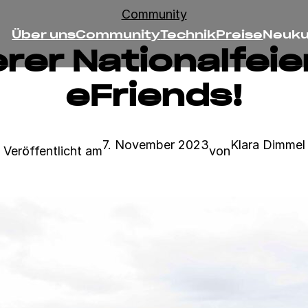
Community
Über uns
Community
Technik
Preise
Neuk
rer Nationalfeie
eFriends!
7. November 2023
Klara Dimmel
Veröffentlicht am
von