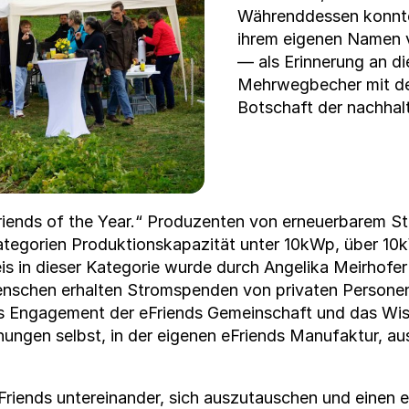
Während­dessen kon­nten 
ihrem eige­nen Namen 
— als Erin­nerung an d
Mehrweg­bech­er mit de
Botschaft der nach­halt
ends of the Year.“ Pro­duzen­ten von erneuer­barem Str
at­e­gorien Pro­duk­tion­ska­paz­ität unter 10kWp, über 
is in dieser Kat­e­gorie wurde durch Ange­li­ka Meirhof
en­schen erhal­ten Strom­spenden von pri­vat­en Per­so­
s Engage­ment der eFriends Gemein­schaft und das Wis­s
­nun­gen selb­st, in der eige­nen eFriends Man­u­fak­tur,
Friends untere­inan­der, sich auszu­tauschen und einen