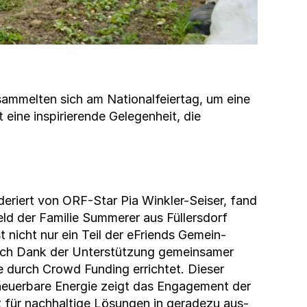
sam­melten sich am Nation­alfeiertag, um eine
ine inspiri­erende Gele­gen­heit, die
d­eriert von ORF-Star Pia Win­kler-Seis­er, fand
 der Fam­i­lie Sum­mer­er aus Füllers­dorf
ist nicht nur ein Teil der eFriends Gemein­
uch Dank der Unter­stützung gemein­samer
 durch Crowd Fund­ing errichtet. Dieser
rneuer­bare Energie zeigt das Engage­ment der
 für nach­haltige Lösun­gen in ger­adezu aus­