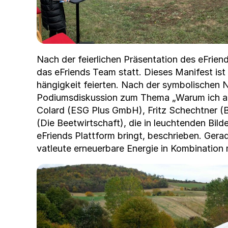
Nach der feier­lichen Präsen­ta­tion des eFri
das eFriends Team statt. Dieses Man­i­fest is
hängigkeit feierten. Nach der sym­bol­is­chen
Podi­ums­diskus­sion zum The­ma „Warum ich auf
Colard (ESG Plus GmbH), Fritz Schecht­ner (BB
(Die Beetwirtschaft), die in leuch­t­en­den Bil
eFriends Plat­tform bringt, beschrieben. Ger­ad
vatleute erneuer­bare Energie in Kom­bi­na­tion 