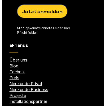
i
e
c
l
h
d
t
)
f
Mit * gekennzeichnete Felder sind
e
Pflichtfelder.
l
d
eFriends
)
Über uns
Blog
Technik
Preis
Neukunde Privat
Neukunde Business
Projekte
Installationspartner