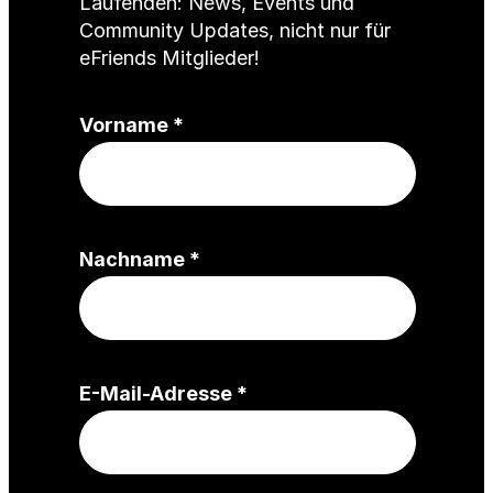
Laufenden: News, Events und
Community Updates, nicht nur für
eFriends Mitglieder!
(
Vorname
*
P
f
l
i
(
Nachname
*
c
P
h
f
t
l
f
i
e
(
E-Mail-Adresse
*
c
l
P
h
d
f
t
)
l
f