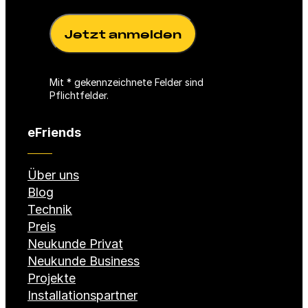
i
e
c
l
h
d
t
)
f
Mit * gekennzeichnete Felder sind
e
Pflichtfelder.
l
d
eFriends
)
Über uns
Blog
Technik
Preis
Neukunde Privat
Neukunde Business
Projekte
Installationspartner