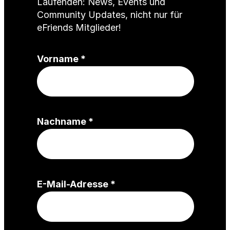
Laufenden: News, Events und
Community Updates, nicht nur für
eFriends Mitglieder!
(
Vorname
*
P
f
l
i
(
Nachname
*
c
P
h
f
t
l
f
i
e
(
E-Mail-Adresse
*
c
l
P
h
d
f
t
)
l
f