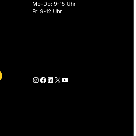
Mo-Do: 9-15 Uhr
Fr: 9-12 Uhr
Besuche eFriends auf Instagram
Besuche eFriends auf Facebook
Besuche eFriends auf LinkedIn
Besuche eFriends auf X (Twitter)
Besuche eFriends auf YouTube