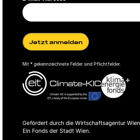
P
h
f
t
l
f
i
e
c
l
h
d
t
)
f
Mit * gekennzeichnete Felder sind Pflichtfelder.
e
l
d
)
Gefördert durch die Wirtschaftsagentur Wien
Ein Fonds der Stadt Wien.