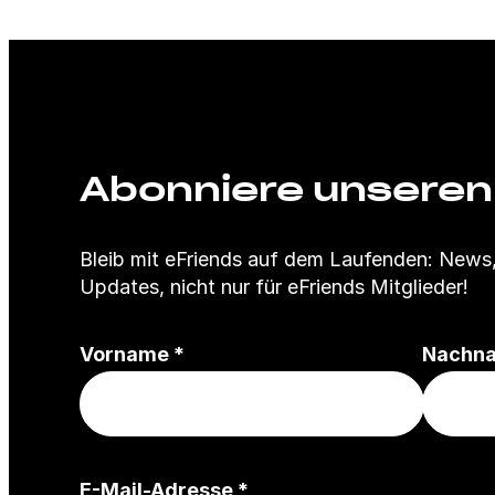
Abonniere unseren
Bleib mit eFriends auf dem Laufenden: New
Updates, nicht nur für eFriends Mitglieder!
(
Vorname
*
Nachn
P
f
l
i
(
E-Mail-Adresse
*
c