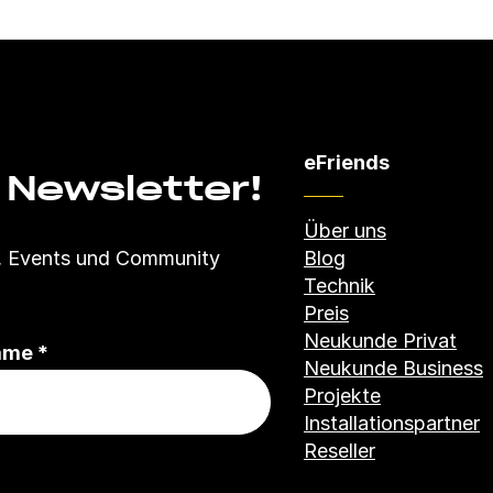
eFriends
 Newsletter!
Über uns
Blog
s, Events und Community
Technik
Preis
Neukunde Privat
(
ame
*
Neukunde Business
P
Projekte
f
Installationspartner
l
Reseller
i
c