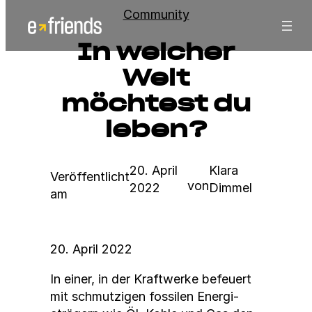
Zum
Community
Inhalt
In welcher
springen
Welt
möchtest du
leben?
20. April
Klara
Veröffentlicht
von
2022
Dimmel
am
20. April 2022
In ein­er, in der Kraftwerke befeuert
mit schmutzi­gen fos­silen Energi­