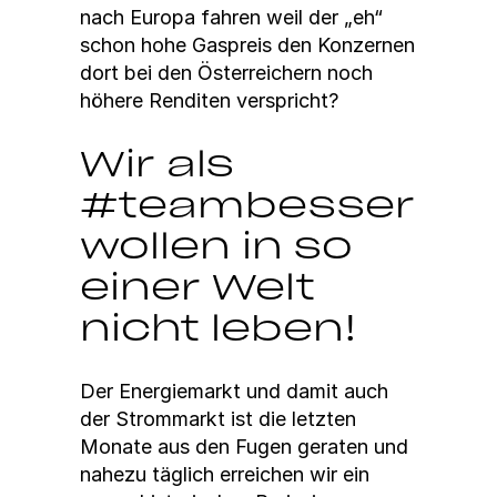
nach Europa fahren weil der „eh“
schon hohe Gaspreis den Konz­er­nen
dort bei den Öster­re­ich­ern noch
höhere Ren­diten ver­spricht?
Wir als
#teambesser
wollen in so
einer Welt
nicht leben!
Der Energiemarkt und damit auch
der Strom­markt ist die let­zten
Monate aus den Fugen ger­at­en und
nahezu täglich erre­ichen wir ein