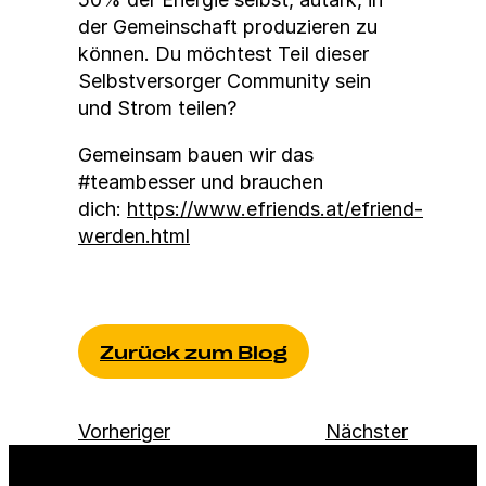
der Gemein­schaft pro­duzieren zu
kön­nen. Du möcht­est Teil dieser
Selb­stver­sorg­er Com­mu­ni­ty sein
und Strom teilen?
Gemein­sam bauen wir das
#teambess­er und brauchen
dich:
https://www.efriends.at/efriend-
werden.html
Zurück zum Blog
Vorheriger
Nächster