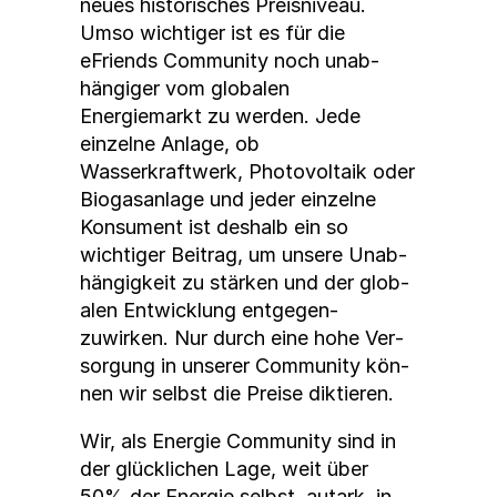
neues his­torisches Preis­niveau.
Umso wichtiger ist es für die
eFriends Com­mu­ni­ty noch unab­
hängiger vom glob­alen
Energiemarkt zu wer­den. Jede
einzelne Anlage, ob
Wasserkraftwerk, Pho­to­voltaik oder
Bio­gasan­lage und jed­er einzelne
Kon­sument ist deshalb ein so
wichtiger Beitrag, um unsere Unab­
hängigkeit zu stärken und der glob­
alen Entwick­lung ent­ge­gen­
zuwirken. Nur durch eine hohe Ver­
sorgung in unser­er Com­mu­ni­ty kön­
nen wir selb­st die Preise dik­tieren.
Wir, als Energie Com­mu­ni­ty sind in
der glück­lichen Lage, weit über
50% der Energie selb­st, autark, in