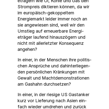
eträgern wie Öl, Kohle und Gas den
Strompreis dik­tieren kön­nen, da wir
im europäisch-gekop­pel­tem
Energiemarkt lei­der immer noch an
sie angewiesen sind, weil wir den
Umstieg auf erneuer­bare Energi­
eträger laufend hin­auszögern und
nicht mit aller­let­zter Kon­se­quenz
ange­hen?
In ein­er, in der Men­schen ihre poli­tis­
chen Ansprüche und dahin­ter­liegen­
den per­sön­lichen Kränkun­gen mit
Gewalt und Macht­demon­stra­tio­nen
am Gashahn durch­set­zen?
In ein­er, in der riesige US Gas­tanker
kurz vor Liefer­ung nach Asien ein­
fach wieder umdrehen und zurück